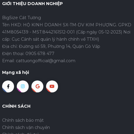
GIỚI THIỆU DOANH NGHIỆP
BigSize Cát Tường
Tên HKD: HỘ KINH DOANH SX-TM-DV KIM PHƯỢNG. GPKD
41M8054139 - MST:8442161512-001 (Cấp ngày 05-12-2023) Nơi
cấp: Cục Cảnh sát quản lý hành chính về TTXH)
Địa chỉ: Đường số 59, Phường 14, Quận Gò Vấp
Điện thoại:
0905 678 477
Email:
cattuongofficial@gmail.com
Mạng xã hội
CHÍNH SÁCH
Chính sách bảo mật
Chính sách vận chuyển