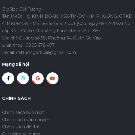
BigSize Cát Tường
Tên HKD: HỘ KINH DOANH SX-TM-DV KIM PHƯỢNG. GPKD
41M8054139 - MST:8442161512-001 (Cấp ngày 05-12-2023) Nơi
cấp: Cục Cảnh sát quản lý hành chính về TTXH)
Địa chỉ: Đường số 59, Phường 14, Quận Gò Vấp
Điện thoại:
0905 678 477
Email:
cattuongofficial@gmail.com
Mạng xã hội
CHÍNH SÁCH
Chính sách bảo mật
Chính sách vận chuyển
Chính sách đổi trả
Quy định sử dụng