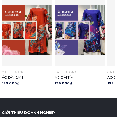
CÁT TƯỜNG
CÁT TƯỜNG
CÁT
ÁO DÀI CAM
ÁO DÀI TÍM
ÁO D
199.000₫
199.000₫
199.
GIỚI THIỆU DOANH NGHIỆP