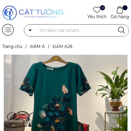
0
Yêu thích
Giỏ hàng
Trang chủ
/
ĐẦM A
/
ĐẦM A28