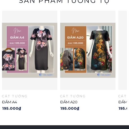
SẢN PHẨM TƯƠNG TỰ
CÁT TƯỜNG
CÁT TƯỜNG
CÁT
ĐẦM A4
ĐẦM A20
ĐẦM 
195.000₫
195.000₫
195.