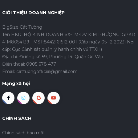
GIỚI THIỆU DOANH NGHIỆP
BigSize Cát Tường
Tên HKD: HỘ KINH DOANH SX-TM-DV KIM PHƯỢNG. GPKD
41M8054139 - MST:8442161512-001 (Cấp ngày 05-12-2023) Nơi
cấp: Cục Cảnh sát quản lý hành chính về TTXH)
Địa chỉ: Đường số 59, Phường 14, Quận Gò Vấp
Điện thoại:
0905 678 477
Email:
cattuongofficial@gmail.com
Mạng xã hội
CHÍNH SÁCH
Chính sách bảo mật