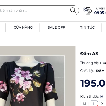
Tư vấn 
0905 
CỬA HÀNG
SALE OFF
TIN TỨC
Đầm A3
Thương hiệu:
C
Chất liệu:
ĐẦM 
195.
Kích thước:
M
M
L
XL