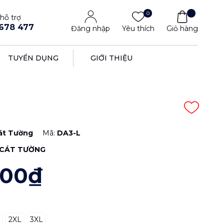
0
hỗ trợ
678 477
Đăng nhập
Yêu thích
Giỏ hàng
TUYỂN DỤNG
GIỚI THIỆU
át Tường
Mã:
DA3-L
CÁT TƯỜNG
000₫
2XL
3XL