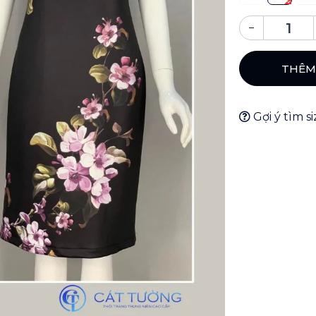
–
THÊM
Gợi ý tìm s