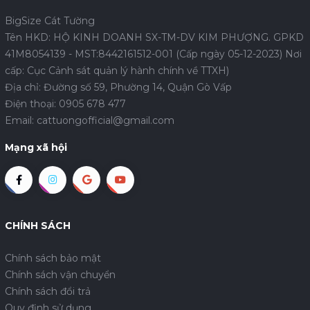
BigSize Cát Tường
Tên HKD: HỘ KINH DOANH SX-TM-DV KIM PHƯỢNG. GPKD
41M8054139 - MST:8442161512-001 (Cấp ngày 05-12-2023) Nơi
cấp: Cục Cảnh sát quản lý hành chính về TTXH)
Địa chỉ: Đường số 59, Phường 14, Quận Gò Vấp
Điện thoại:
0905 678 477
Email:
cattuongofficial@gmail.com
Mạng xã hội
CHÍNH SÁCH
Chính sách bảo mật
Chính sách vận chuyển
Chính sách đổi trả
Quy định sử dụng