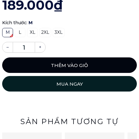
189.000₫
Kích thước:
M
M
L
XL
2XL
3XL
–
+
THÊM VÀO GIỎ
MUA NGAY
SẢN PHẨM TƯƠNG TỰ