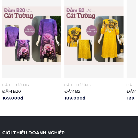
CÁT TƯỜNG
CÁT TƯỜNG
CÁT
ĐẦM B20
ĐẦM B2
ĐẦM 
189.000₫
189.000₫
189.
GIỚI THIỆU DOANH NGHIỆP