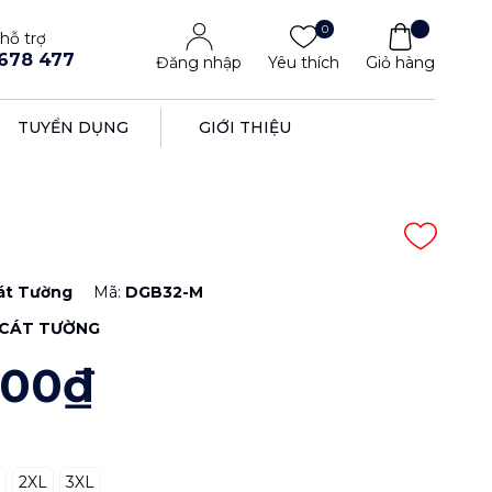
0
hỗ trợ
678 477
Đăng nhập
Yêu thích
Giỏ hàng
TUYỂN DỤNG
GIỚI THIỆU
át Tường
Mã:
DGB32-M
CÁT TƯỜNG
000₫
2XL
3XL