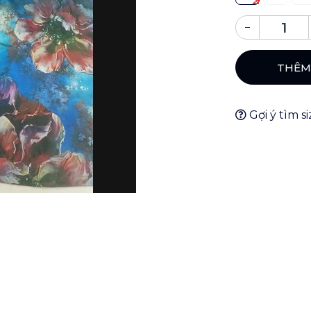
–
THÊM
Gợi ý tìm s