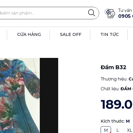
Tư vấn 
0905 
CỬA HÀNG
SALE OFF
TIN TỨC
Đầm B32
Thương hiệu:
C
Chất liệu:
ĐẦM 
189.
Kích thước:
M
M
L
XL