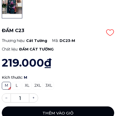
ĐẦM C23
Thương hiệu:
Cát Tường
Mã:
DC23-M
Chất liệu:
ĐẦM CÁT TƯỜNG
219.000₫
Kích thước:
M
M
L
XL
2XL
3XL
–
+
THÊM VÀO GIỎ