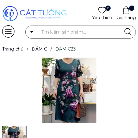
0
Yêu thích
Giỏ hàng
Trang chủ
/
ĐẦM C
/
ĐẦM C23