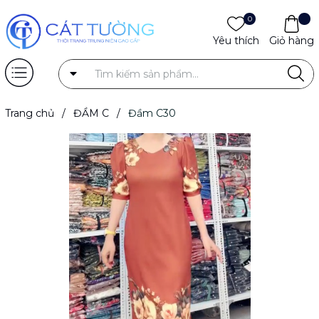
0
Yêu thích
Giỏ hàng
Trang chủ
/
ĐẦM C
/
Đầm C30