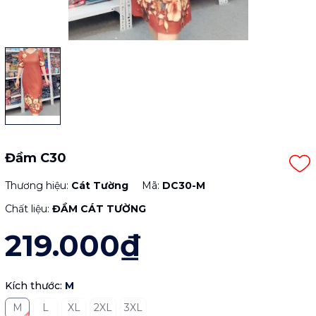
Đầm C30
Thương hiệu:
Cát Tường
Mã:
DC30-M
Chất liệu:
ĐẦM CÁT TƯỜNG
219.000₫
Kích thước:
M
M
L
XL
2XL
3XL