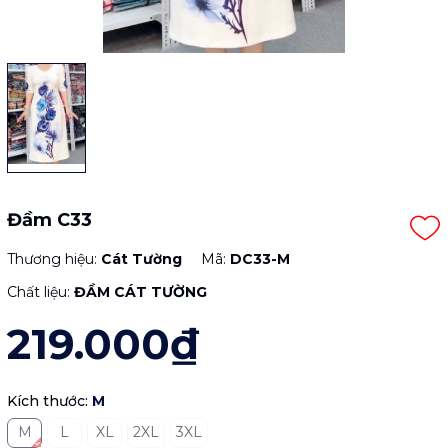
Đầm C33
Thương hiệu:
Cát Tường
Mã:
DC33-M
Chất liệu:
ĐẦM CÁT TƯỜNG
219.000₫
Kích thước:
M
M
L
XL
2XL
3XL