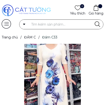
0
Yêu thích
Giỏ hàng
Trang chủ
/
ĐẦM C
/
Đầm C33