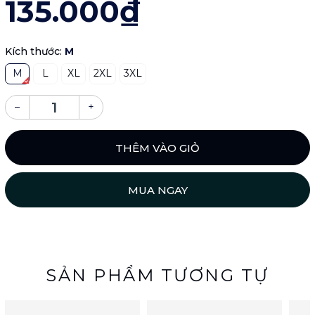
135.000₫
Kích thước:
M
M
L
XL
2XL
3XL
–
+
THÊM VÀO GIỎ
MUA NGAY
SẢN PHẨM TƯƠNG TỰ