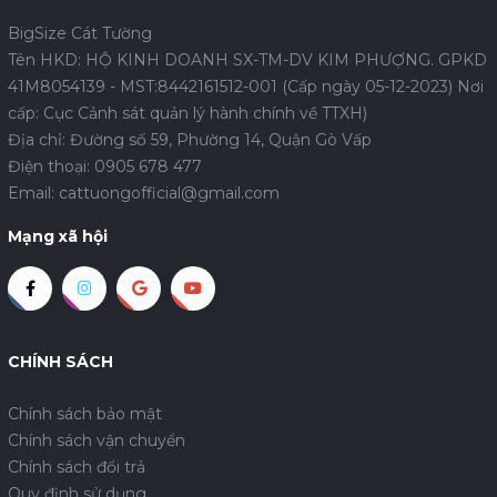
BigSize Cát Tường
Tên HKD: HỘ KINH DOANH SX-TM-DV KIM PHƯỢNG. GPKD
41M8054139 - MST:8442161512-001 (Cấp ngày 05-12-2023) Nơi
cấp: Cục Cảnh sát quản lý hành chính về TTXH)
Địa chỉ: Đường số 59, Phường 14, Quận Gò Vấp
Điện thoại:
0905 678 477
Email:
cattuongofficial@gmail.com
Mạng xã hội
CHÍNH SÁCH
Chính sách bảo mật
Chính sách vận chuyển
Chính sách đổi trả
Quy định sử dụng