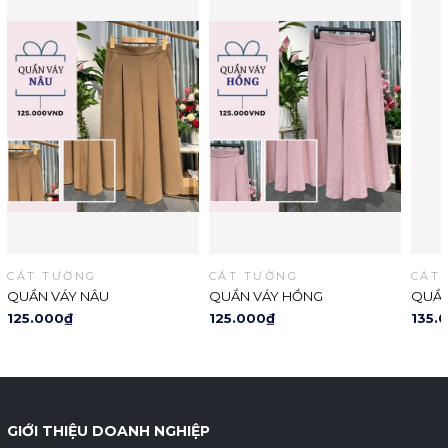
CÁT TƯỜNG
CÁT TƯỜNG
CÁT
QUẦN VÁY NÂU
QUẦN VÁY HỒNG
QUẦN
125.000₫
125.000₫
135.
GIỚI THIỆU DOANH NGHIỆP